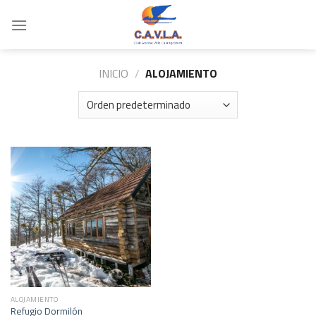
Skip
to
content
INICIO
/
ALOJAMIENTO
ALOJAMIENTO
Refugio Dormilón