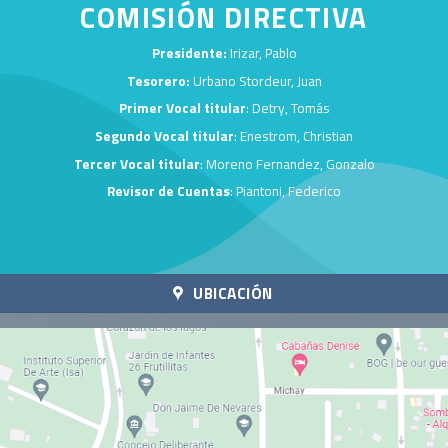
COMISIÓN DIRECTIVA
Presidente:
Irizar, Pablo
Tesorero:
Urbano Stordeur, Juan
Primer Vocal titular
: Detry, Tomás
Segundo Vocal titular
: Enestrom, Christian
Tercer Vocal titular
: Moreno Fernandez, Gonzalo
Revisor de Cuentas
: Piantoni, Federico
UBICACIÓN