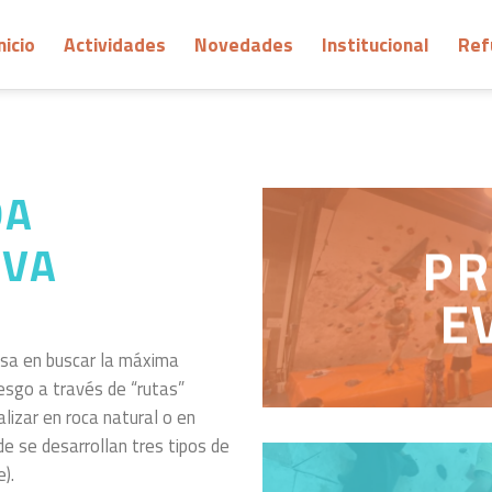
nicio
Actividades
Novedades
Institucional
Ref
DA
PR
IVA
E
basa en buscar la máxima
esgo a través de “rutas”
lizar en roca natural o en
de se desarrollan tres tipos de
).